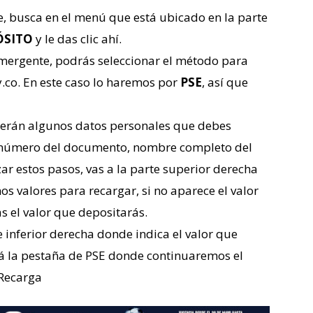
 busca en el menú que está ubicado en la parte
ÓSITO
y le das clic ahí.
emergente, podrás seleccionar el método para
y.co. En este caso lo haremos por
PSE
, así que
E en Wplay.co
ecerán algunos datos personales que debes
 número del documento, nombre completo del
izar estos pasos, vas a la parte superior derecha
s valores para recargar, si no aparece el valor
as el valor que depositarás.
e inferior derecha donde indica el valor que
rá la pestaña de PSE donde continuaremos el
 Recarga