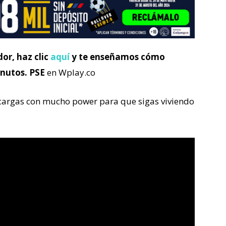
or, haz clic
aquí
y te enseñamos cómo
inutos. PSE
en Wplay.co
ecargas con mucho power para que sigas viviendo