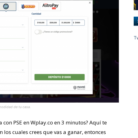
T
modidad de tu casa.
a con PSE en Wplay.co en 3 minutos? Aquí te
n los cuales crees que vas a ganar, entonces