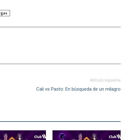
rgas
Artículo siguiente
Cali vs Pasto: En búsqueda de un milagro