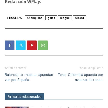
Redacción WPlay.
ETIQUETAS
Champions
goles
league
récord
Artículo anterior
Artículo siguiente
Baloncesto: muchas apuestas
Tenis: Colombia apuesta por
van por España.
avanzar de ronda.
Artículos relacionados
Más del autor