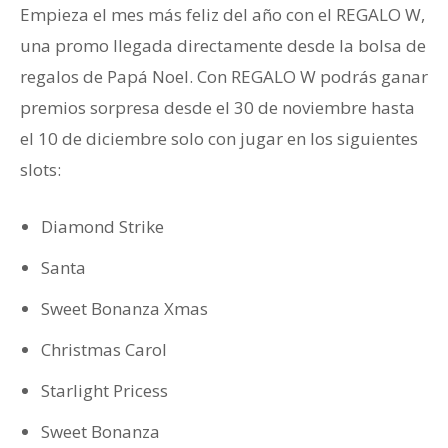
Empieza el mes más feliz del año con el REGALO W,
una promo llegada directamente desde la bolsa de
regalos de Papá Noel. Con REGALO W podrás ganar
premios sorpresa desde el 30 de noviembre hasta
el 10 de diciembre solo con jugar en los siguientes
slots:
Diamond Strike
Santa
Sweet Bonanza Xmas
Christmas Carol
Starlight Pricess
Sweet Bonanza