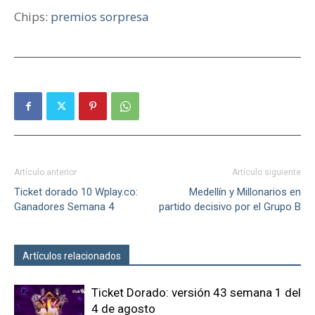
Chips:
premios sorpresa
Artículo anterior
Artículo siguiente
Ticket dorado 10 Wplay.co:
Medellín y Millonarios en
Ganadores Semana 4
partido decisivo por el Grupo B
Artículos relacionados
Más del autor
Ticket Dorado: versión 43 semana 1 del
4 de agosto