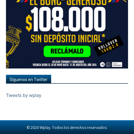
Síguenos en Twitter
Tweets by wplay
© 2020 Wplay. Todos los derechos reservados.