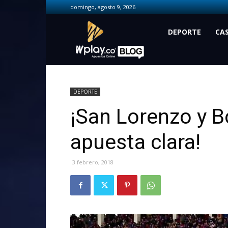
domingo, agosto 9, 2026
Wplay.co
DEPORTE
CA
DEPORTE
¡San Lorenzo y B
apuesta clara!
3 febrero, 2018