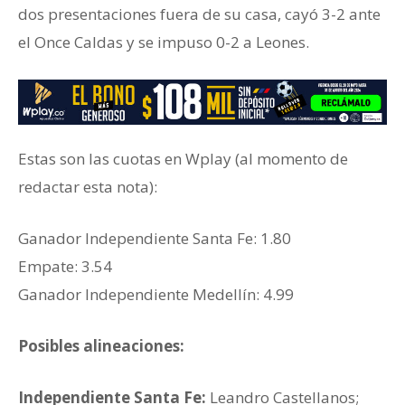
dos presentaciones fuera de su casa, cayó 3-2 ante
el Once Caldas y se impuso 0-2 a Leones.
Estas son las cuotas en Wplay (al momento de
redactar esta nota):
Ganador Independiente Santa Fe: 1.80
‎Empate: 3.54
Ganador ‎Independiente Medellín: 4.99
Posibles alineaciones:
Independiente Santa Fe:
Leandro Castellanos;