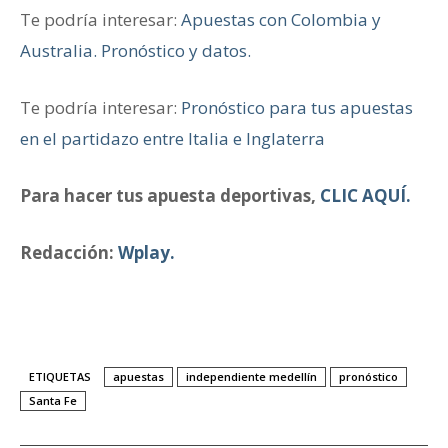
Te podría interesar:
Apuestas con Colombia y
Australia. Pronóstico y datos.
Te podría interesar:
Pronóstico para tus apuestas
en el partidazo entre Italia e Inglaterra
Para hacer tus apuesta deportivas,
CLIC AQUÍ.
Redacción:
Wplay.
ETIQUETAS
apuestas
independiente medellín
pronóstico
Santa Fe