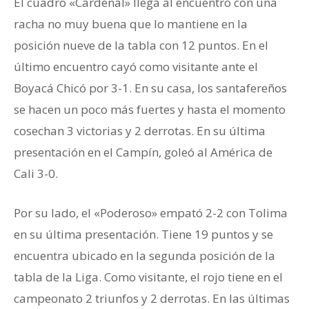
El cuadro «Cardenal» llega al encuentro con una
racha no muy buena que lo mantiene en la
posición nueve de la tabla con 12 puntos. En el
último encuentro cayó como visitante ante el
Boyacá Chicó por 3-1. En su casa, los santafereños
se hacen un poco más fuertes y hasta el momento
cosechan 3 victorias y 2 derrotas. En su última
presentación en el Campín, goleó al América de
Cali 3-0.
Por su lado, el «Poderoso» empató 2-2 con Tolima
en su última presentación. Tiene 19 puntos y se
encuentra ubicado en la segunda posición de la
tabla de la Liga. Como visitante, el rojo tiene en el
campeonato 2 triunfos y 2 derrotas. En las últimas