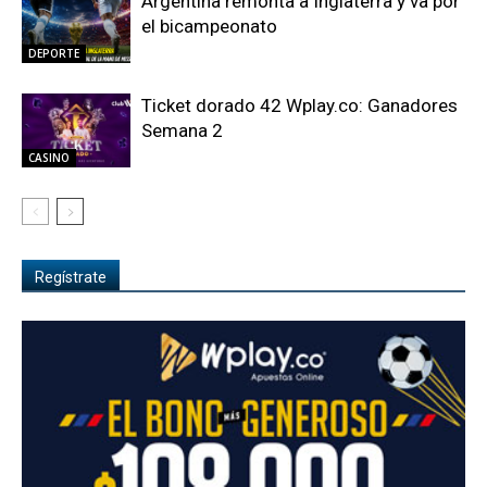
Argentina remonta a Inglaterra y va por
el bicampeonato
DEPORTE
Ticket dorado 42 Wplay.co: Ganadores
Semana 2
CASINO
Regístrate