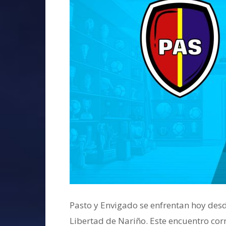
Pasto y Envigado se enfrentan hoy desd
Libertad de Nariño. Este encuentro cor