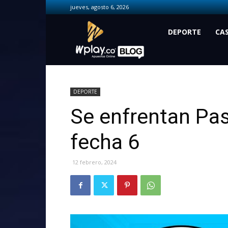
jueves, agosto 6, 2026
Wplay.co
DEPORTE
CA
DEPORTE
Se enfrentan Pas
fecha 6
12 febrero, 2024