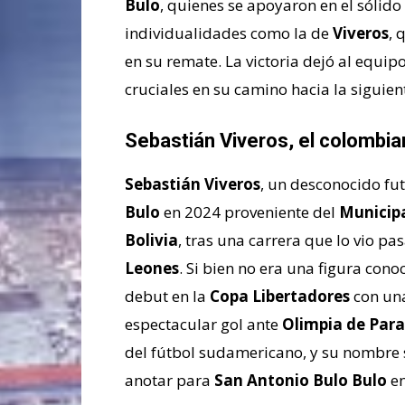
Bulo
, quienes se apoyaron en el sólido
individualidades como la de
Viveros
, 
en su remate. La victoria dejó al equip
cruciales en su camino hacia la siguient
Sebastián Viveros, el colombian
Sebastián Viveros
, un desconocido fut
Bulo
en 2024 proveniente del
Municipa
Bolivia
, tras una carrera que lo vio pa
Leones
. Si bien no era una figura cono
debut en la
Copa Libertadores
con una
espectacular gol ante
Olimpia de Par
del fútbol sudamericano, y su nombre 
anotar para
San Antonio Bulo Bulo
en