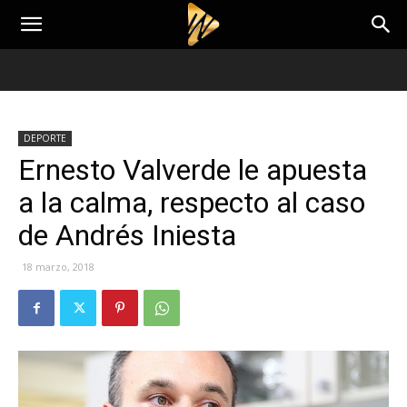
DEPORTE
Ernesto Valverde le apuesta
a la calma, respecto al caso
de Andrés Iniesta
18 marzo, 2018