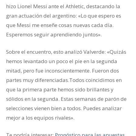
hizo Lionel Messi ante el Athletic, destacando la
gran actuación del argentino: «Lo que espero es
que Messi me enseñe cosas nuevas cada día.
Esperemos seguir aprendiendo juntos».
Sobre el encuentro, esto analizó Valverde: «Quizás
hemos levantado un poco el pie en la segunda
mitad, pero fue inconscientemente. Fueron dos
partes muy diferenciadas.Todos coincidimos en
que la primera parte hemos sido brillantes y
sólidos en la segunda. Estas semanas de parón de
selecciones vienen bien a todos. Puedes analizar
mejor a los equipos rivales».
Te podría interesar:
Pronóstico para las apuestas