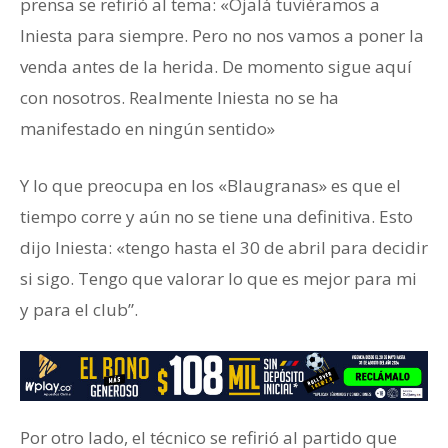
prensa se refirió al tema: «Ojalá tuviéramos a
Iniesta para siempre. Pero no nos vamos a poner la
venda antes de la herida. De momento sigue aquí
con nosotros. Realmente Iniesta no se ha
manifestado en ningún sentido»
Y lo que preocupa en los «Blaugranas» es que el
tiempo corre y aún no se tiene una definitiva. Esto
dijo Iniesta: «tengo hasta el 30 de abril para decidir
si sigo. Tengo que valorar lo que es mejor para mi
y para el club”.
Por otro lado, el técnico se refirió al partido que