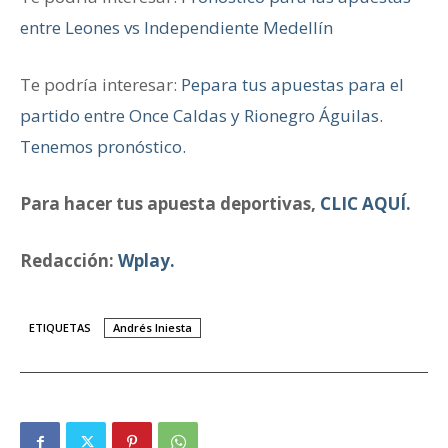
entre Leones vs Independiente Medellín
Te podría interesar:
Pepara tus apuestas para el
partido entre Once Caldas y Rionegro Águilas.
Tenemos pronóstico.
Para hacer tus apuesta deportivas,
CLIC AQUÍ.
Redacción:
Wplay.
ETIQUETAS
Andrés Iniesta