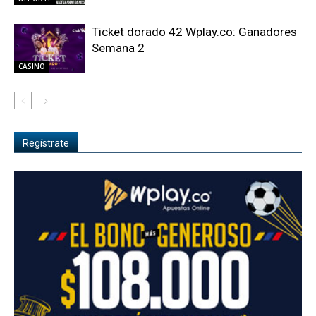
Ticket dorado 42 Wplay.co: Ganadores
Semana 2
CASINO
Regístrate