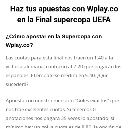
Haz tus apuestas con Wplay.co
en la Final supercopa UEFA
¿Cómo apostar en la Supercopa con
Wplay.co?
Las cuotas para esta final nos traen un 1.40 a la
victoria alemana, contrario al 7.20 que pagarán los
españoles. El empate se medirá en 5.40. ¿Qué
sucederá?
Apuesta con nuestro mercado “Goles exactos” que
nos trae excelentes cuotas. Si tenemos 0
anotaciones nos pagará 35 veces lo apostado; si
mínimo hay un gol la cuota es de 8.80; la opción de