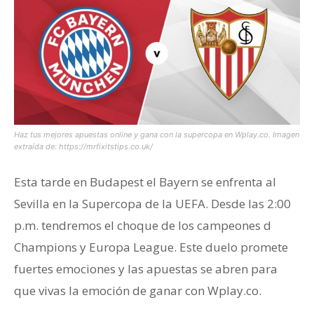
Haz tus mejores apuestas online y gana con la supercopa en Wplay.co. Imagen
extraída de: https://mrfixitstips.co.uk/
Esta tarde en Budapest el Bayern se enfrenta al
Sevilla en la Supercopa de la UEFA. Desde las 2:00
p.m. tendremos el choque de los campeones d
Champions y Europa League. Este duelo promete
fuertes emociones y las apuestas se abren para
que vivas la emoción de ganar con Wplay.co.