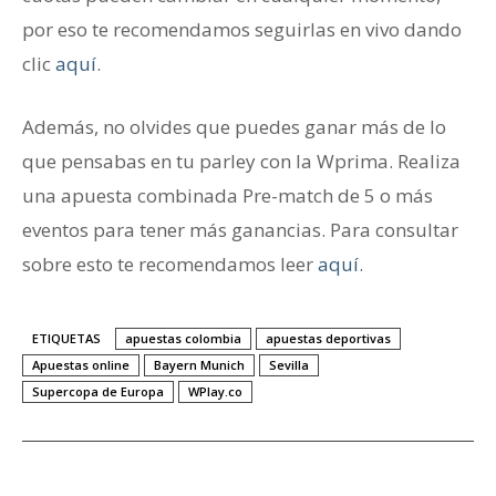
por eso te recomendamos seguirlas en vivo dando
clic
aquí
.
Además, no olvides que puedes ganar más de lo
que pensabas en tu parley con la Wprima. Realiza
una apuesta combinada Pre-match de 5 o más
eventos para tener más ganancias. Para consultar
sobre esto te recomendamos leer
aquí
.
ETIQUETAS
apuestas colombia
apuestas deportivas
Apuestas online
Bayern Munich
Sevilla
Supercopa de Europa
WPlay.co