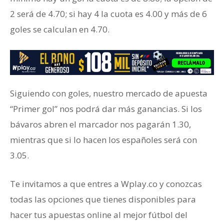
2 será de 4.70; si hay 4 la cuota es 4.00 y más de 6
goles se calculan en 4.70.
Siguiendo con goles, nuestro mercado de apuesta
“Primer gol” nos podrá dar más ganancias. Si los
bávaros abren el marcador nos pagarán 1.30,
mientras que si lo hacen los españoles será con
3.05.
Te invitamos a que entres a Wplay.co y conozcas
todas las opciones que tienes disponibles para
hacer tus apuestas online al mejor fútbol del