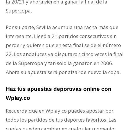
la 20/21 y ahora vienen a ganar la final de la
Supercopa.
Por su parte, Sevilla acumula una racha más que
interesante. Llegó a 21 partidos consecutivos sin
perder y quieren que en esta final se de el número
22. Los andaluces ya disputaron cinco veces la final
de la Supercopa y tan solo la ganaron en 2006.
Ahora su apuesta será por alzar de nuevo la copa.
Haz tus apuestas deportivas online con
Wplay.co
Recuerda que en Wplay.co puedes apostar por
todos los partidos de tus deportes favoritos. Las
cuotas pueden cambiar en cualquier momento,