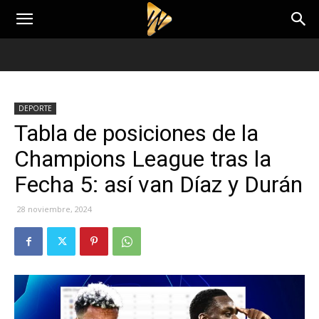
DEPORTE
Tabla de posiciones de la
Champions League tras la
Fecha 5: así van Díaz y Durán
28 noviembre, 2024