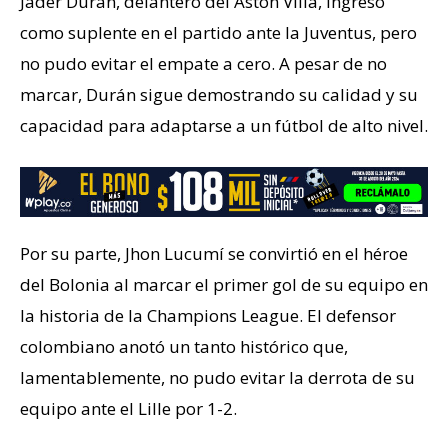
Jader Durán, delantero del Aston Villa, ingresó
como suplente en el partido ante la Juventus, pero
no pudo evitar el empate a cero. A pesar de no
marcar, Durán sigue demostrando su calidad y su
capacidad para adaptarse a un fútbol de alto nivel.
Por su parte, Jhon Lucumí se convirtió en el héroe
del Bolonia al marcar el primer gol de su equipo en
la historia de la Champions League. El defensor
colombiano anotó un tanto histórico que,
lamentablemente, no pudo evitar la derrota de su
equipo ante el Lille por 1-2.