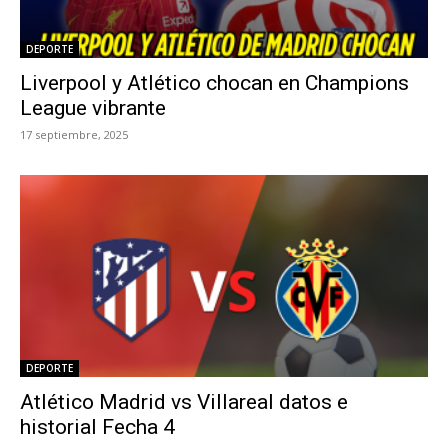
DEPORTE
Liverpool y Atlético chocan en Champions
League vibrante
17 septiembre, 2025
DEPORTE
Atlético Madrid vs Villareal datos e
historial Fecha 4