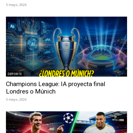
5 mayo, 2026
DEPORTE
Champions League: IA proyecta final
Londres o Múnich
5 mayo, 2026