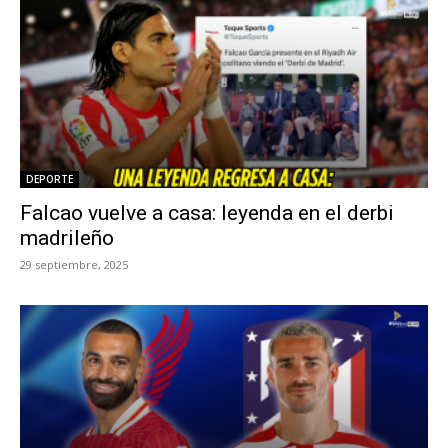
DEPORTE
Falcao vuelve a casa: leyenda en el derbi
madrileño
29 septiembre, 2025