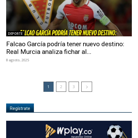
DEPORTE
Falcao García podría tener nuevo destino:
Real Murcia analiza fichar al...
8 agosto, 2025
1
2
3
Regístrate