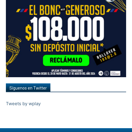
Síguenos en Twitter
Tweets by wplay