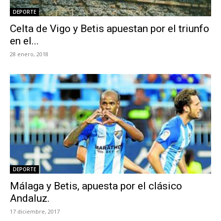
DEPORTE
Celta de Vigo y Betis apuestan por el triunfo
en el...
28 enero, 2018
DEPORTE
Málaga y Betis, apuesta por el clásico
Andaluz.
17 diciembre, 2017