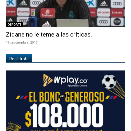
DEPORTE
Zidane no le teme a las críticas.
19 septiembre, 2017
Regístrate