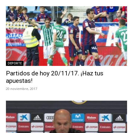
DEPORTE
Partidos de hoy 20/11/17. ¡Haz tus
apuestas!
20 noviembre, 2017