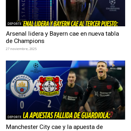
DEPORTE
Arsenal lidera y Bayern cae en nueva tabla
de Champions
27 noviembre, 2025
DEPORTE
Manchester City cae y la apuesta de