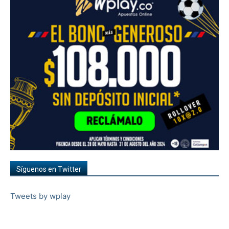
Síguenos en Twitter
Tweets by wplay