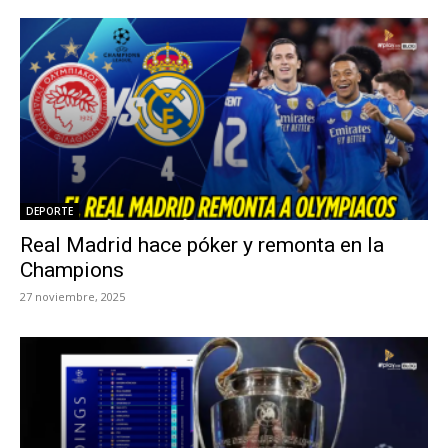
DEPORTE
Real Madrid hace póker y remonta en la
Champions
27 noviembre, 2025