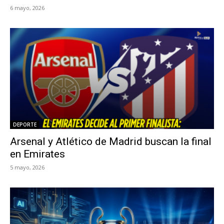
6 mayo, 2026
DEPORTE
Arsenal y Atlético de Madrid buscan la final
en Emirates
5 mayo, 2026