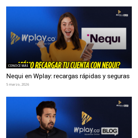
CONOCE MÁS
Nequi en Wplay: recargas rápidas y seguras
5 marzo, 2026