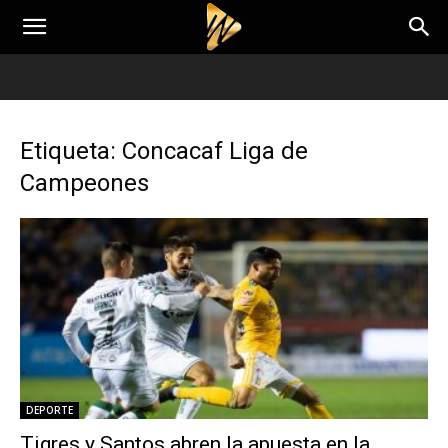
Etiqueta: Concacaf Liga de
Campeones
DEPORTE
Tigres y Santos abren la apuesta en la