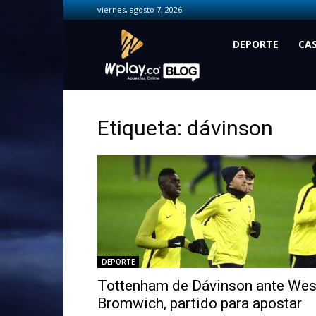
viernes, agosto 7, 2026
Wplay.co
DEPORTE
CA
Etiqueta: dávinson
DEPORTE
Tottenham de Dávinson ante Wes
Bromwich, partido para apostar