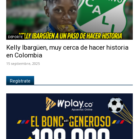
DEPORTE
Kelly Ibargüen, muy cerca de hacer historia
en Colombia
15 septiembre, 2025
Regístrate