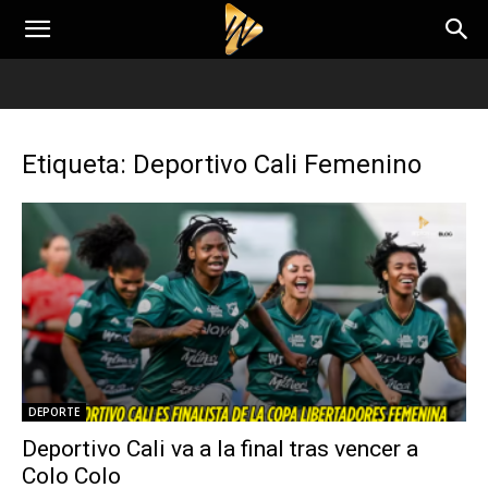
Etiqueta: Deportivo Cali Femenino
DEPORTE
Deportivo Cali va a la final tras vencer a
Colo Colo