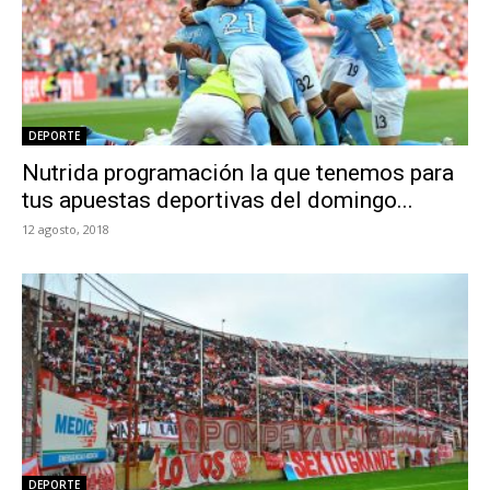
DEPORTE
Nutrida programación la que tenemos para
tus apuestas deportivas del domingo...
12 agosto, 2018
DEPORTE