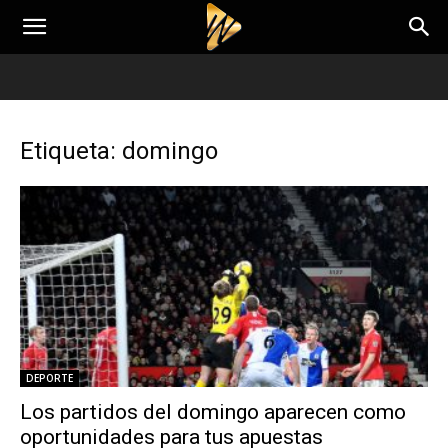
Etiqueta: domingo
DEPORTE
Los partidos del domingo aparecen como
oportunidades para tus apuestas