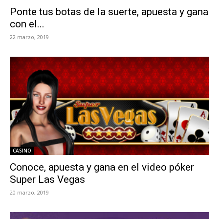
Ponte tus botas de la suerte, apuesta y gana
con el...
22 marzo, 2019
CASINO
Conoce, apuesta y gana en el video póker
Super Las Vegas
20 marzo, 2019