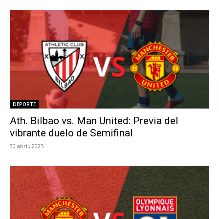
DEPORTE
Ath. Bilbao vs. Man United: Previa del
vibrante duelo de Semifinal
30 abril, 2025