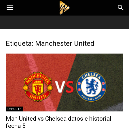
Etiqueta: Manchester United
DEPORTE
Man United vs Chelsea datos e historial
fecha 5