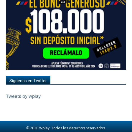
Síguenos en Twitter
Tweets by wplay
© 2020 Wplay. Todos los derechos reservados.