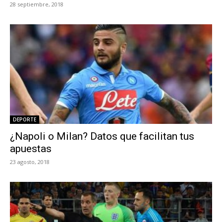
28 septiembre, 2018
DEPORTE
¿Napoli o Milan? Datos que facilitan tus
apuestas
23 agosto, 2018