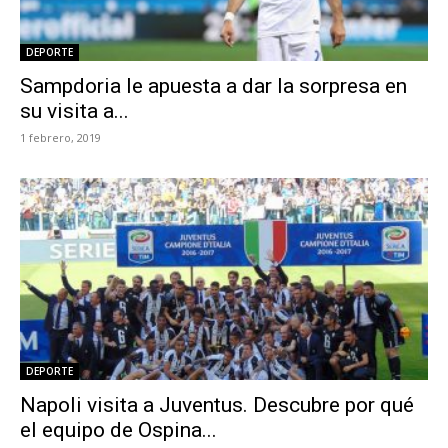
DEPORTE
Sampdoria le apuesta a dar la sorpresa en
su visita a...
1 febrero, 2019
DEPORTE
Napoli visita a Juventus. Descubre por qué
el equipo de Ospina...