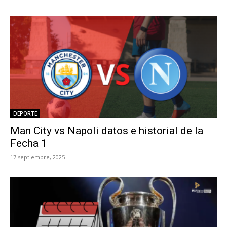
DEPORTE
Man City vs Napoli datos e historial de la
Fecha 1
17 septiembre, 2025