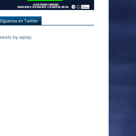
Síguenos en Twitter
weets by wplay