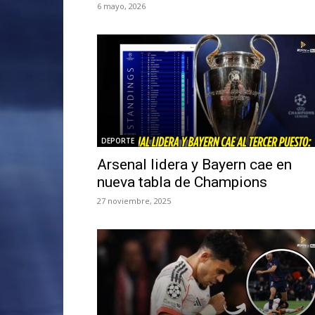
6 mayo, 2026
DEPORTE
Arsenal lidera y Bayern cae en
nueva tabla de Champions
27 noviembre, 2025