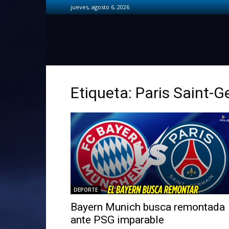
jueves, agosto 6, 2026
Etiqueta: Paris Saint-
DEPORTE
Bayern Munich busca remontada
ante PSG imparable