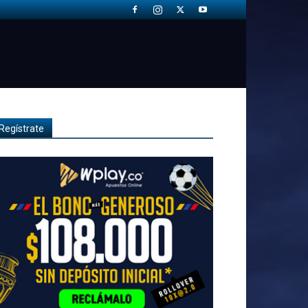
Regístrate