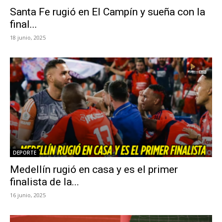
Santa Fe rugió en El Campín y sueña con la
final...
18 junio, 2025
DEPORTE
Medellín rugió en casa y es el primer
finalista de la...
16 junio, 2025