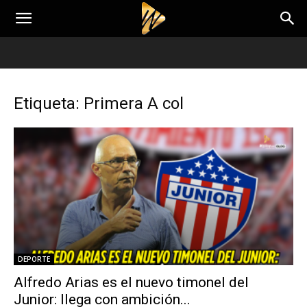
Etiqueta: Primera A col
DEPORTE
Alfredo Arias es el nuevo timonel del
Junior: llega con ambición...