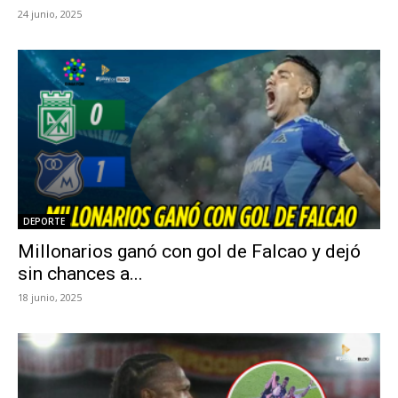
24 junio, 2025
DEPORTE
Millonarios ganó con gol de Falcao y dejó
sin chances a...
18 junio, 2025