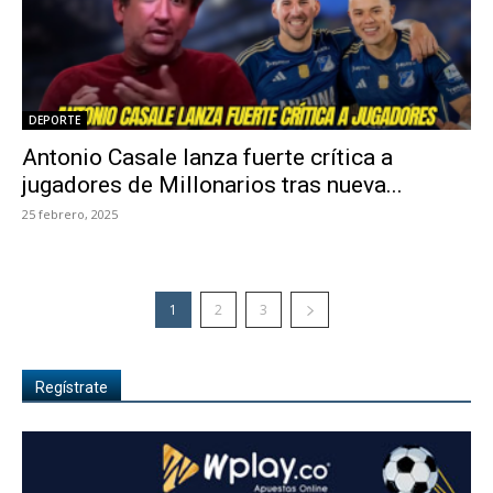
DEPORTE
Antonio Casale lanza fuerte crítica a
jugadores de Millonarios tras nueva...
25 febrero, 2025
1
2
3
Regístrate