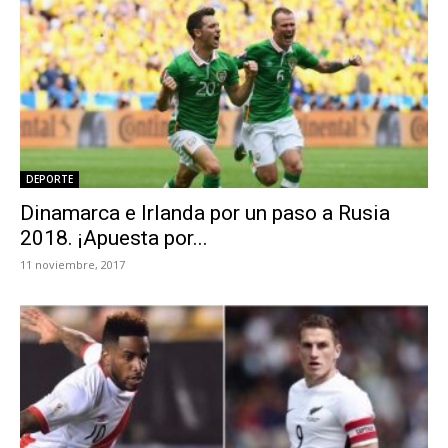
DEPORTE
Dinamarca e Irlanda por un paso a Rusia
2018. ¡Apuesta por...
11 noviembre, 2017