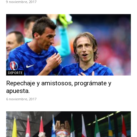
9 noviembre, 2017
DEPORTE
Repechaje y amistosos, prográmate y
apuesta.
6 noviembre, 2017