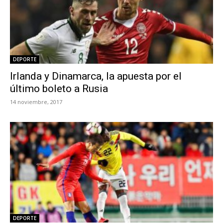
DEPORTE
Irlanda y Dinamarca, la apuesta por el
último boleto a Rusia
14 noviembre, 2017
DEPORTE