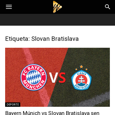
Etiqueta: Slovan Bratislava
DEPORTE
Bayern Múnich vs Slovan Bratislava sen