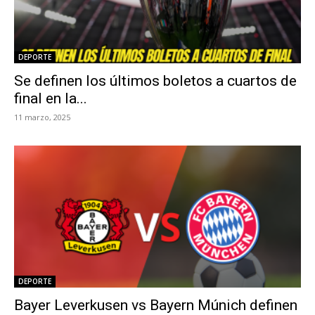
DEPORTE
Se definen los últimos boletos a cuartos de
final en la...
11 marzo, 2025
DEPORTE
Bayer Leverkusen vs Bayern Múnich definen