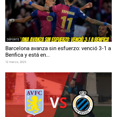
DEPORTE
Barcelona avanza sin esfuerzo: venció 3-1 a
Benfica y está en...
12 marzo, 2025