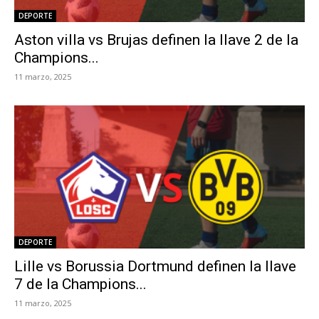
DEPORTE
Aston villa vs Brujas definen la llave 2 de la
Champions...
11 marzo, 2025
DEPORTE
Lille vs Borussia Dortmund definen la llave
7 de la Champions...
11 marzo, 2025