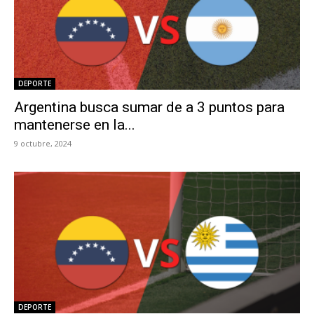
DEPORTE
Argentina busca sumar de a 3 puntos para
mantenerse en la...
9 octubre, 2024
DEPORTE