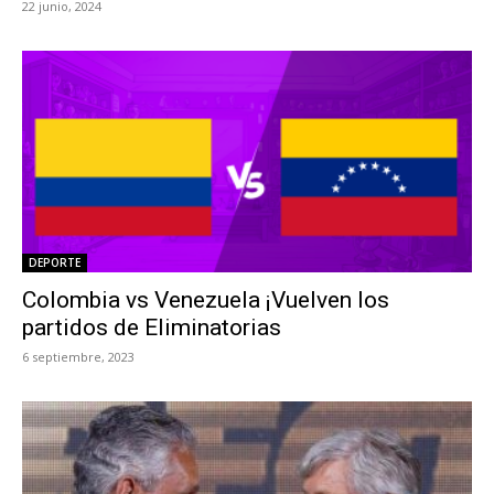
22 junio, 2024
DEPORTE
Colombia vs Venezuela ¡Vuelven los
partidos de Eliminatorias
6 septiembre, 2023