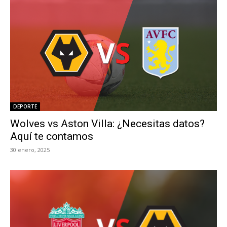
DEPORTE
Wolves vs Aston Villa: ¿Necesitas datos?
Aquí te contamos
30 enero, 2025