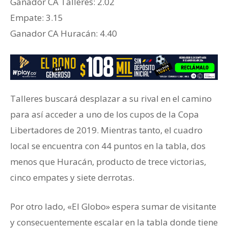
Ganador ‎CA Talleres: 2.02
‎Empate: 3.15
Ganador CA Huracán: 4.40
Talleres buscará desplazar a su rival en el camino
para así acceder a uno de los cupos de la Copa
Libertadores de 2019. Mientras tanto, el cuadro
local se encuentra con 44 puntos en la tabla, dos
menos que Huracán, producto de trece victorias,
cinco empates y siete derrotas.
Por otro lado, «El Globo» espera sumar de visitante
y consecuentemente escalar en la tabla donde tiene