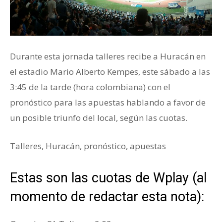
Durante esta jornada talleres recibe a Huracán en
el estadio Mario Alberto Kempes, este sábado a las
3:45 de la tarde (hora colombiana) con el
pronóstico para las apuestas hablando a favor de
un posible triunfo del local, según las cuotas.
Talleres, Huracán, pronóstico, apuestas
Estas son las cuotas de Wplay (al
momento de redactar esta nota):