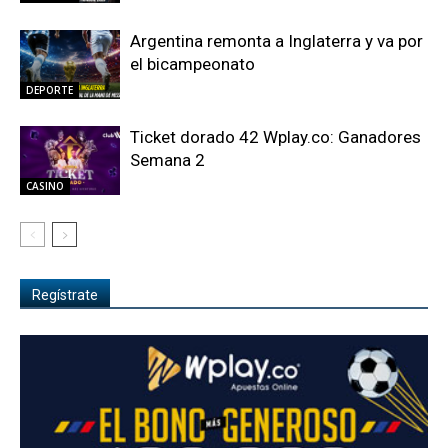
Argentina remonta a Inglaterra y va por
el bicampeonato
DEPORTE
Ticket dorado 42 Wplay.co: Ganadores
Semana 2
CASINO
Regístrate