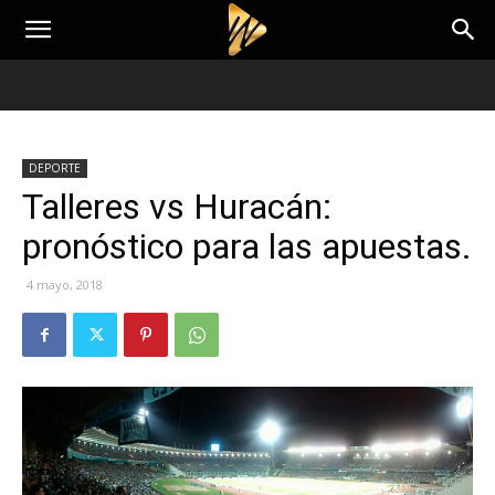
DEPORTE
Talleres vs Huracán:
pronóstico para las apuestas.
4 mayo, 2018