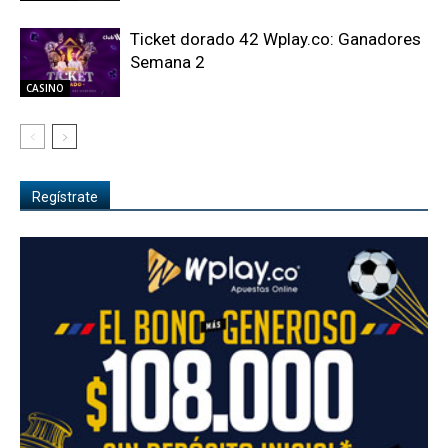
Ticket dorado 42 Wplay.co: Ganadores
Semana 2
CASINO
Regístrate