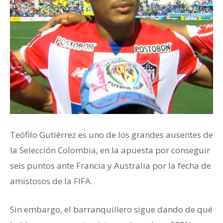
Teófilo Gutiérrez es uno de los grandes ausentes de
la Selección Colombia, en la apuesta por conseguir
seis puntos ante Francia y Australia por la fecha de
amistosos de la FIFA.
Sin embargo, el barranquillero sigue dando de qué