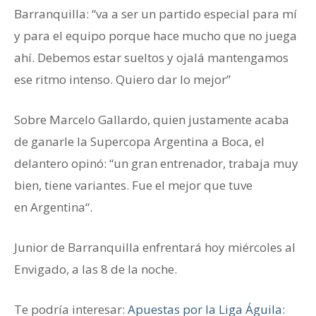
Barranquilla: “va a ser un partido especial para mí
y para el equipo porque hace mucho que no juega
ahí. Debemos estar sueltos y ojalá mantengamos
ese ritmo intenso. Quiero dar lo mejor”
Sobre Marcelo Gallardo, quien justamente acaba
de ganarle la Supercopa Argentina a Boca, el
delantero opinó: “un gran entrenador, trabaja muy
bien, tiene variantes. Fue el mejor que tuve
en Argentina“.
Junior de Barranquilla enfrentará hoy miércoles al
Envigado, a las 8 de la noche.
Te podría interesar:
Apuestas por la Liga Águila: