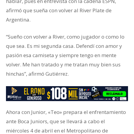
hablar, pues en entrevista con la cadena ESPN,
afirmó que sueña con volver al River Plate de
Argentina.
“Sueño con volver a River, como jugador o como lo
que sea. Es mi segunda casa. Defendí con amor y
pasión esa camiseta y siempre tengo en mente
volver. Me han tratado y me tratan muy bien sus
hinchas”, afirmó Gutiérrez.
Ahora con Junior, «Teo» prepara el enfrentamiento
ante Boca Juniors, que se llevará a cabo el
miércoles 4 de abril en el Metropolitano de