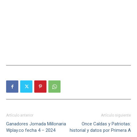
Artículo anterior
Artículo siguiente
Ganadores Jornada Millonaria
Once Caldas y Patriotas:
Wplay.co fecha 4 – 2024
historial y datos por Primera A