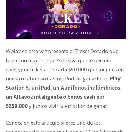
Wplay.co esta vez presenta el Ticket Dorado que
llega con una promo exclusiva que te permite
conseguir tickets por cada $50.000 que juegues en
nuestro fabuloso Casino. Podrás ganarte un
Play
Station 5,
un iPad, un Audífonos inalámbricos,
un Altavoz inteligente o bonos cash por
$250.000
y juntos vivir la emoción de ganar.
Conoce en este artículo si eres uno de los
ganadores del sorteo realizado el 13 de febrero de