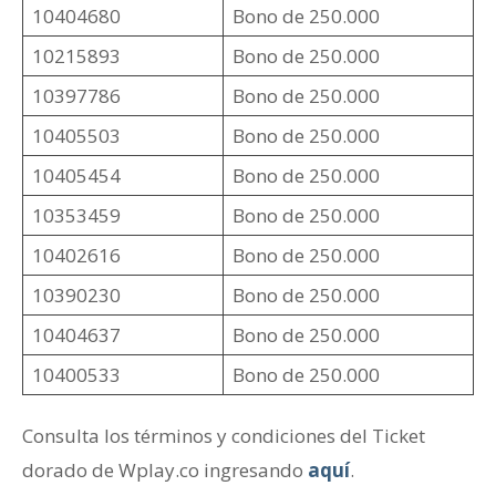
10404680
Bono de 250.000
10215893
Bono de 250.000
10397786
Bono de 250.000
10405503
Bono de 250.000
10405454
Bono de 250.000
10353459
Bono de 250.000
10402616
Bono de 250.000
10390230
Bono de 250.000
10404637
Bono de 250.000
10400533
Bono de 250.000
Consulta los términos y condiciones del Ticket
dorado de Wplay.co ingresando
aquí
.