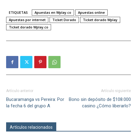
ETIQUETAS
Apuestas en Wplay.co
Apuestas online
Apuestas por internet
Ticket Dorado
Ticket dorado Wplay
Ticket dorado Wplay.co
Artículo anterior
Artículo siguiente
Bucaramanga vs Pereira: Por
Bono sin depósito de $108.000
la fecha 6 del grupo A
casino ¿Cómo liberarlo?
Artículos relacionados
Más del autor