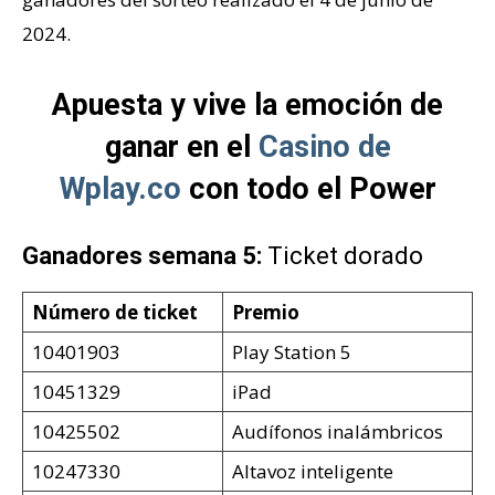
2024.
Apuesta y vive la emoción de
ganar en el
Casino de
Wplay.co
con todo el Power
Ganadores semana 5
:
Ticket dorado
Número de ticket
Premio
10401903
Play Station 5
10451329
iPad
10425502
Audífonos inalámbricos
10247330
Altavoz inteligente