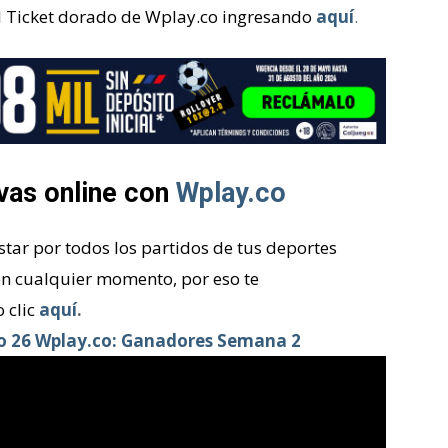
el Ticket dorado de Wplay.co ingresando
aquí
.
vas online con
Wplay.co
ar por todos los partidos de tus deportes
en cualquier momento, por eso te
 clic
aquí
.
o 26 Wplay.co: Ganadores Semana 2