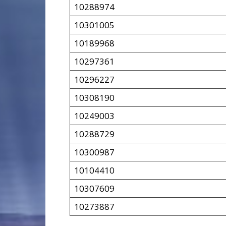
10288974
10301005
10189968
10297361
10296227
10308190
10249003
10288729
10300987
10104410
10307609
10273887