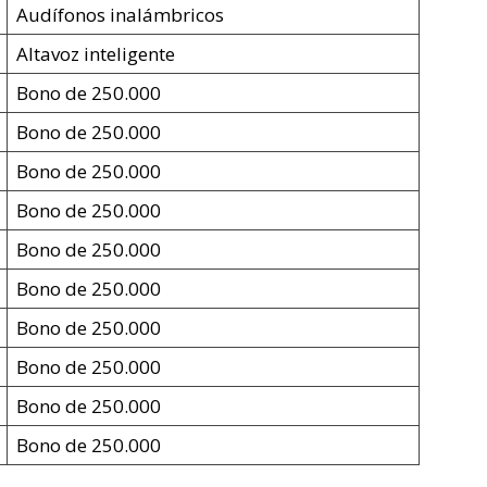
Audífonos inalámbricos
Altavoz inteligente
Bono de 250.000
Bono de 250.000
Bono de 250.000
Bono de 250.000
Bono de 250.000
Bono de 250.000
Bono de 250.000
Bono de 250.000
Bono de 250.000
Bono de 250.000