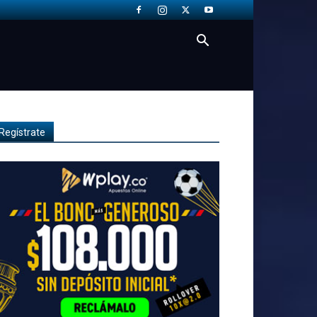
Regístrate