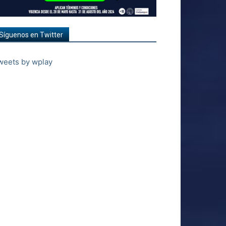
Síguenos en Twitter
weets by wplay