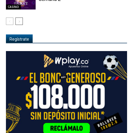
CASINO
Regístrate