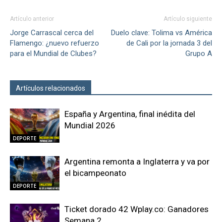
Artículo anterior
Artículo siguiente
Jorge Carrascal cerca del
Duelo clave: Tolima vs América
Flamengo: ¿nuevo refuerzo
de Cali por la jornada 3 del
para el Mundial de Clubes?
Grupo A
Artículos relacionados
Más del autor
España y Argentina, final inédita del
Mundial 2026
DEPORTE
Argentina remonta a Inglaterra y va por
el bicampeonato
DEPORTE
Ticket dorado 42 Wplay.co: Ganadores
Semana 2