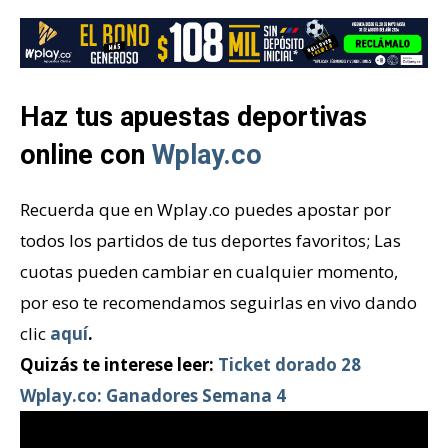
Haz tus apuestas deportivas
online con
Wplay.co
Recuerda que en Wplay.co puedes apostar por
todos los partidos de tus deportes favoritos; Las
cuotas pueden cambiar en cualquier momento,
por eso te recomendamos seguirlas en vivo dando
clic
aquí
.
Quizás te interese leer:
Ticket dorado 28
Wplay.co: Ganadores Semana 4