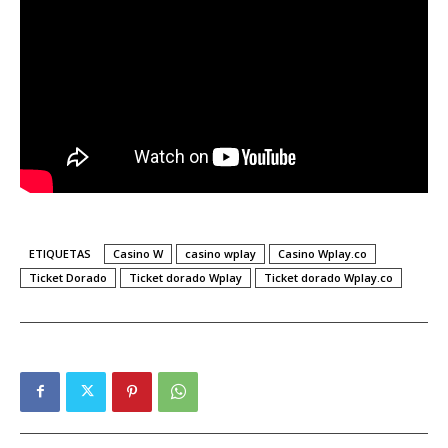
ETIQUETAS
Casino W
casino wplay
Casino Wplay.co
Ticket Dorado
Ticket dorado Wplay
Ticket dorado Wplay.co