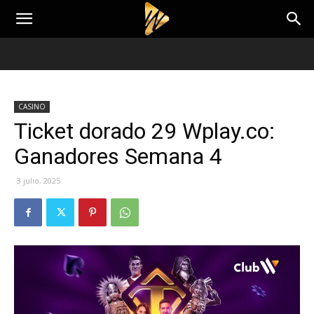
CASINO
Ticket dorado 29 Wplay.co:
Ganadores Semana 4
3 julio, 2025