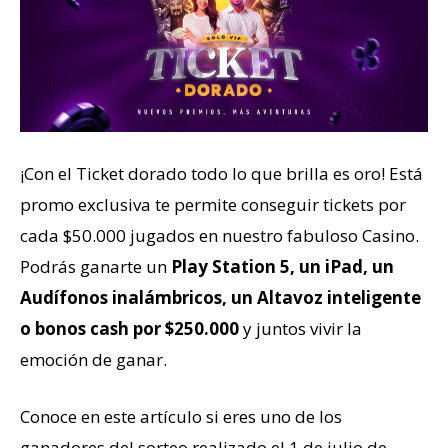
¡Con el Ticket dorado todo lo que brilla es oro! Está
promo exclusiva te permite conseguir tickets por
cada $50.000 jugados en nuestro fabuloso Casino.
Podrás ganarte un
Play Station 5,
un iPad, un
Audífonos inalámbricos, un Altavoz inteligente
o bonos cash por $250.000
y juntos vivir la
emoción de ganar.
Conoce en este artículo si eres uno de los
ganadores del sorteo realizado el 1 de julio de