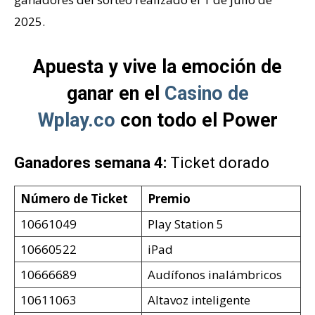
2025.
Apuesta y vive la emoción de
ganar en el
Casino de
Wplay.co
con todo el Power
Ganadores semana 4:
Ticket dorado
Número de Ticket
Premio
10661049
Play Station 5
10660522
iPad
10666689
Audífonos inalámbricos
10611063
Altavoz inteligente