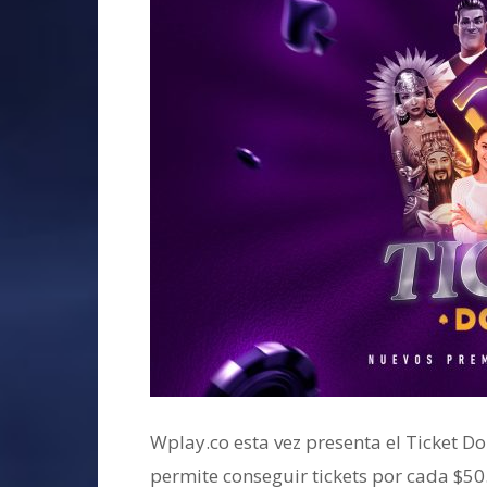
Wplay.co esta vez presenta el Ticket D
permite conseguir tickets por cada $50