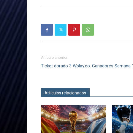
Artículo anterior
Ticket dorado 3 Wplay.co: Ganadores Semana 
Artículos relacionados
Más del autor