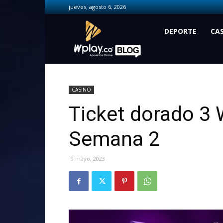
jueves, agosto 6, 2026
Wplay.co
DEPORTE
CA
CASINO
Ticket dorado 3
Semana 2
9 mayo, 2023