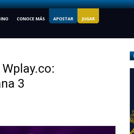
SINO
CONOCE MÁS
APOSTAR
JUGAR
 Wplay.co:
na 3