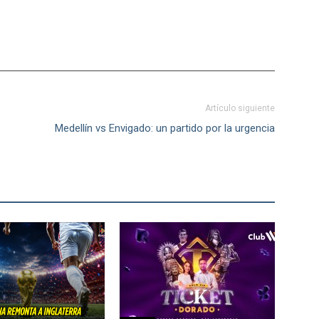
Artículo siguiente
Medellín vs Envigado: un partido por la urgencia