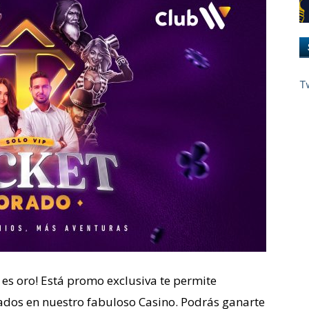
T
a es oro! Está promo exclusiva te permite
gados en nuestro fabuloso Casino. Podrás ganarte