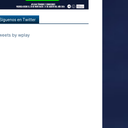
Síguenos en Twitter
weets by wplay