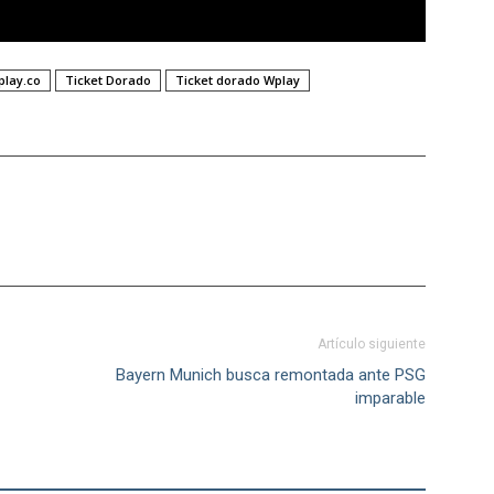
play.co
Ticket Dorado
Ticket dorado Wplay
Artículo siguiente
Bayern Munich busca remontada ante PSG
imparable