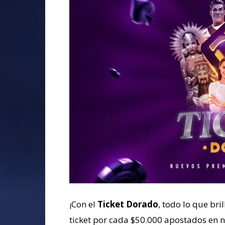
¡Con el
Ticket Dorado
, todo lo que bri
ticket por cada $50.000 apostados en n