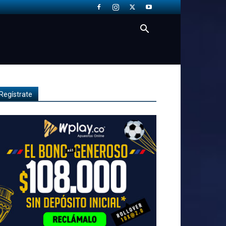
Regístrate