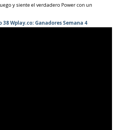
 juego y siente el verdadero Power con un
o 38 Wplay.co: Ganadores Semana 4