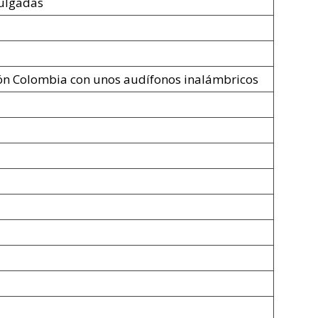
pulgadas
ión Colombia con unos audífonos inalámbricos