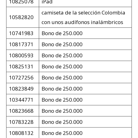
10825078
iPad
camiseta de la selección Colombia
10582820
con unos audífonos inalámbricos
10741983
Bono de 250.000
10817371
Bono de 250.000
10800593
Bono de 250.000
10825131
Bono de 250.000
10727256
Bono de 250.000
10823849
Bono de 250.000
10344771
Bono de 250.000
10823668
Bono de 250.000
10783228
Bono de 250.000
10808132
Bono de 250.000