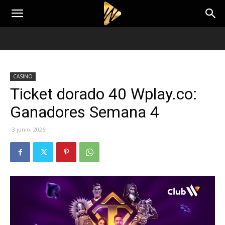
CASINO
Ticket dorado 40 Wplay.co:
Ganadores Semana 4
3 junio, 2026