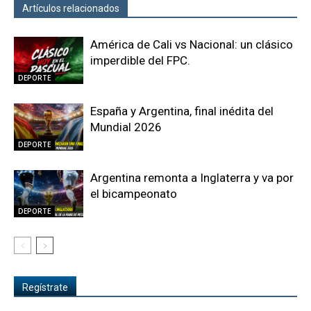
Artículos relacionados
Más del autor
América de Cali vs Nacional: un clásico
imperdible del FPC.
DEPORTE
España y Argentina, final inédita del
Mundial 2026
DEPORTE
Argentina remonta a Inglaterra y va por
el bicampeonato
DEPORTE
Regístrate