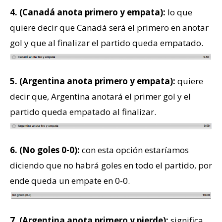
4. (Canadá anota primero y empata):
lo que
quiere decir que Canadá será el primero en anotar
gol y que al finalizar el partido queda empatado.
5. (Argentina anota primero y empata):
quiere
decir que, Argentina anotará el primer gol y el
partido queda empatado al finalizar.
6. (No goles 0-0):
con esta opción estaríamos
diciendo que no habrá goles en todo el partido, por
ende queda un empate en 0-0.
7. (Argentina anota primero y pierde):
significa