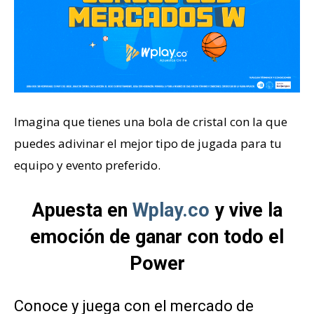
Imagina que tienes una bola de cristal con la que
puedes adivinar el mejor tipo de jugada para tu
equipo y evento preferido.
Apuesta en
Wplay.
co
y vive la
emoción de ganar con todo el
Power
Conoce y juega con el mercado de