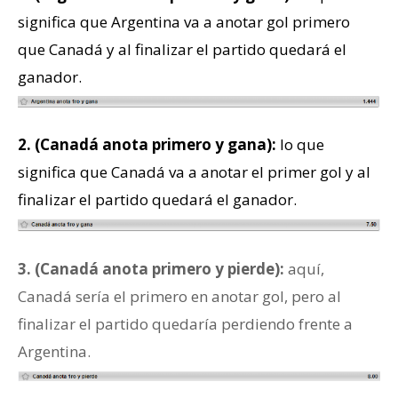
significa que Argentina va a anotar gol primero
que Canadá y al finalizar el partido quedará el
ganador.
2. (Canadá anota primero y gana):
lo que
significa que Canadá va a anotar el primer gol y al
finalizar el partido quedará el ganador.
3. (Canadá anota primero y pierde):
aquí,
Canadá sería el primero en anotar gol, pero al
finalizar el partido quedaría perdiendo frente a
Argentina.