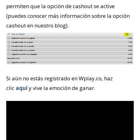
permiten que la opción de cashout se active
(puedes conocer más información sobre la opción
cashout en nuestro blog).
Si aún no estás registrado en Wplay.co, haz
clic
aquí
y vive la emoción de ganar.