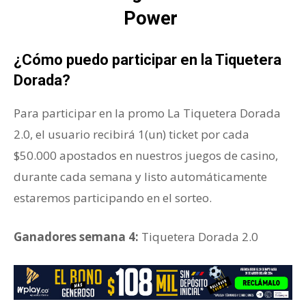
Power
¿Cómo puedo participar en la Tiquetera
Dorada?
Para participar en la promo La Tiquetera Dorada
2.0, el usuario recibirá 1(un) ticket por cada
$50.000 apostados en nuestros juegos de casino,
durante cada semana y listo automáticamente
estaremos participando en el sorteo.
Ganadores semana 4
:
Tiquetera Dorada 2.0