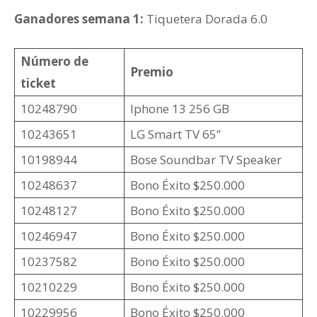
Ganadores semana 1
:
Tiquetera Dorada 6.0
Número de
Premio
ticket
10248790
Iphone 13 256 GB
10243651
LG Smart TV 65”
10198944
Bose Soundbar TV Speaker
10248637
Bono Éxito $250.000
10248127
Bono Éxito $250.000
10246947
Bono Éxito $250.000
10237582
Bono Éxito $250.000
10210229
Bono Éxito $250.000
10229956
Bono Éxito $250.000