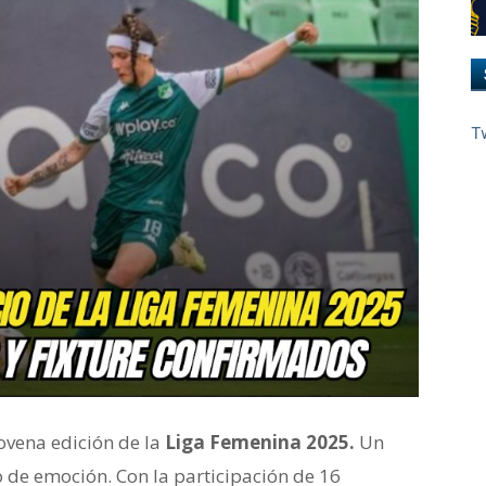
T
ovena edición de la
Liga Femenina 2025.
U
n
o de emoción. Con la participación de 16