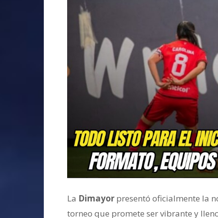
La
Dimayor
presentó oficialmente la n
torneo que promete ser vibrante y llen