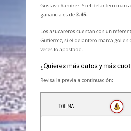
Gustavo Ramírez. Si el delantero marca
ganancia es de
3.45.
Los azucareros cuentan con un referent
Gutiérrez, si el delantero marca gol en c
veces lo apostado.
Tolima vs Cali
¿Quieres más datos y más cuot
Revisa la previa a continuación: