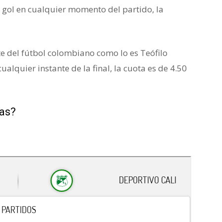
 gol en cualquier momento del partido, la
e del fútbol colombiano como lo es Teófilo
ualquier instante de la final, la cuota es de 4.50
as?