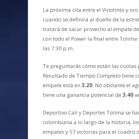
La próxima cita entre el Vinotinto y or
cuando se definirá al dueño de la estre
tratará de sacar provecho al empate de 
con todo el Power la final entre Tolima 
las 7:30 p.m.
Te preguntarás cómo están las cuotas p
Resultado de Tiempo Completo tiene c
empate está en
3.20
. No obstante el ag
tiene una ganancia potencial de
3.40
ve
Deportivo Cali y Deportes Tolima se han
colombiana a lo largo de la historia, l
empates y 57 victorias para el cuadro 