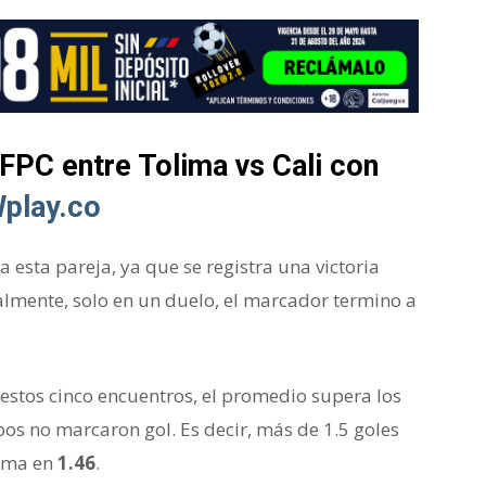
 FPC entre Tolima vs Cali con
play.co
a esta pareja, ya que se registra una victoria
almente, solo en un duelo, el marcador termino a
 estos cinco encuentros, el promedio supera los
pos no marcaron gol. Es decir, más de 1.5 goles
tima en
1.46
.
Tolima vs Cali