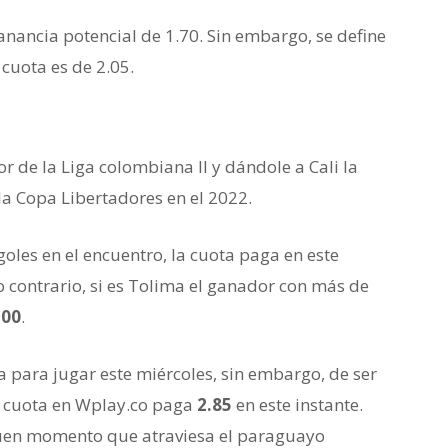
ancia potencial de 1.70. Sin embargo, se define
 cuota es de 2.05.
r de la Liga colombiana II y dándole a Cali la
a Copa Libertadores en el 2022.
goles en el encuentro, la cuota paga en este
o contrario, si es Tolima el ganador con más de
.00
.
Tolima vs Cali
 para jugar este miércoles, sin embargo, de ser
la cuota en Wplay.co paga
2.85
en este instante.
uen momento que atraviesa el paraguayo