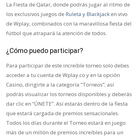
La Fiesta de Qatar, donde podrás jugar al ritmo de
los exclusivos juegos de
Ruleta y Blackjack
en vivo
de Wplay, combinados con la maravillosa fiesta del
fútbol que atrapará la atención de todos.
¿Cómo puedo participar?
Para participar de este increíble torneo solo debes
acceder a tu cuenta de Wplay.co y en la opción
Casino, dirigirte a la categoría “Torneos”; así
podrás visualizar los torneos disponibles y deberás
dar clic en “ÚNETE”. Así estarás dentro de la fiesta
que estará cargada de premios sensacionales.
Todos los días durante el Torneo estará en juego
más de un millón de premios increíbles para un