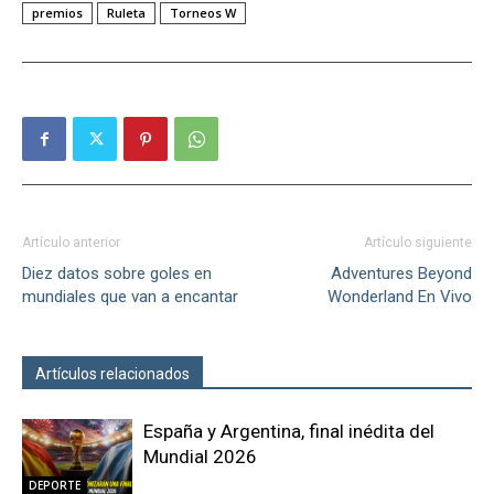
premios
Ruleta
Torneos W
Artículo anterior
Artículo siguiente
Diez datos sobre goles en
Adventures Beyond
mundiales que van a encantar
Wonderland En Vivo
Artículos relacionados
Más del autor
España y Argentina, final inédita del
Mundial 2026
DEPORTE