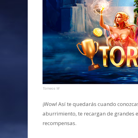
Torneos W
¡Wow! Así te quedarás cuando conozcas
aburrimiento, te recargan de grandes 
recompensas.