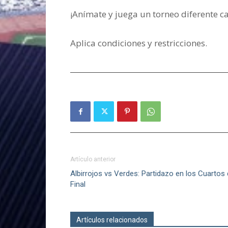
¡Anímate y juega un torneo diferente c
Aplica condiciones y restricciones.
Artículo anterior
Albirrojos vs Verdes: Partidazo en los Cuartos
Final
Artículos relacionados
Más del autor