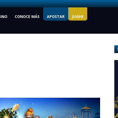
SINO
CONOCE MÁS
APOSTAR
JUGAR