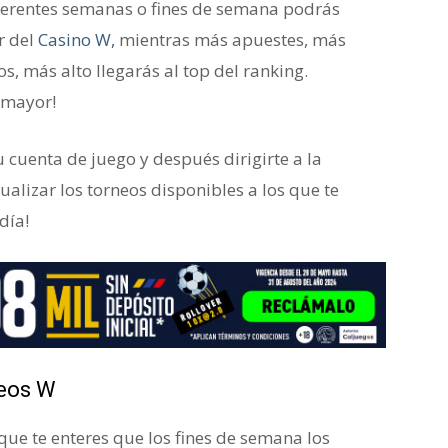
erentes semanas o fines de semana podrás
r del
Casino W,
mientras más apuestes, más
 más alto llegarás al top del ranking.
o mayor!
u cuenta de juego y después dirigirte a la
alizar los torneos disponibles a los que te
día!
neos W
que te enteres que los fines de semana los