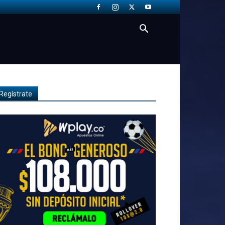
Regístrate