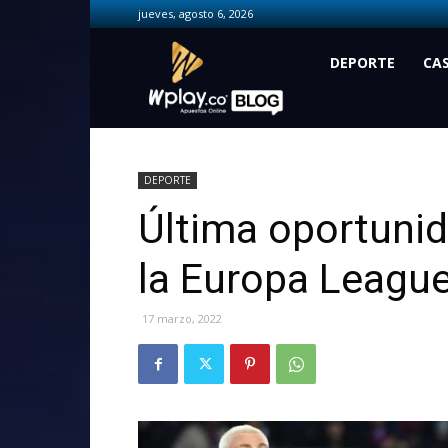
jueves, agosto 6, 2026
Wplay.co
DEPORTE
CA
DEPORTE
Última oportunid
la Europa Leagu
17 marzo, 2022