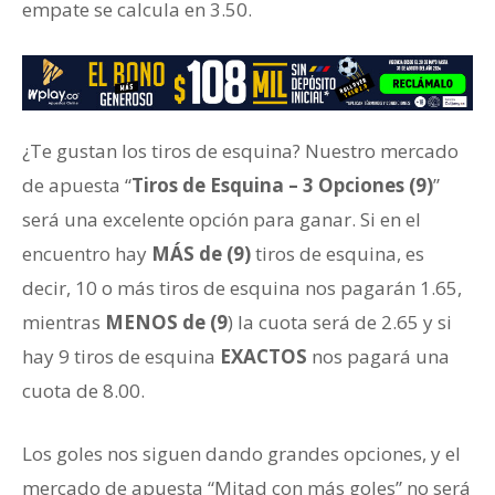
empate se calcula en 3.50.
¿Te gustan los tiros de esquina? Nuestro mercado
de apuesta “
Tiros de Esquina – 3 Opciones (9)
”
será una excelente opción para ganar. Si en el
encuentro hay
MÁS de (9)
tiros de esquina, es
decir, 10 o más tiros de esquina nos pagarán 1.65,
mientras
MENOS de (9
) la cuota será de 2.65 y si
hay 9 tiros de esquina
EXACTOS
nos pagará una
cuota de 8.00.
Los goles nos siguen dando grandes opciones, y el
mercado de apuesta “Mitad con más goles” no será