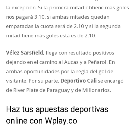
la excepción. Si la primera mitad obtiene más goles
nos pagará 3.10, si ambas mitades quedan
empatadas la cuota será de 2.10 y si la segunda
mitad tiene más goles está es de 2.10.
Vélez
Sarsfield,
llega con resultado positivos
dejando en el camino al Aucas y a Peñarol. En
ambas oportunidades por la regla del gol de
visitante. Por su parte,
Deportivo Cali
se encargó
de River Plate de Paraguay y de Millonarios.
Haz tus apuestas deportivas
online con Wplay.co