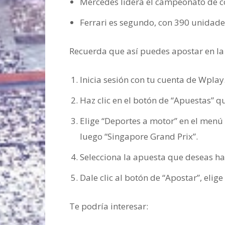
Mercedes lidera el campeonato de c
Ferrari es segundo, con 390 unidades
Recuerda que así puedes apostar en la
Inicia sesión con tu cuenta de Wplay
Haz clic en el botón de “Apuestas” q
Elige “Deportes a motor” en el menú 
luego “Singapore Grand Prix”.
Selecciona la apuesta que deseas ha
Dale clic al botón de “Apostar”, elige
Te podría interesar: