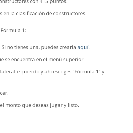
onstructores con 415 puntos.
 en la clasificación de constructores.
 Fórmula 1:
. Si no tienes una, puedes crearla
aquí
.
ue se encuentra en el menú superior.
lateral izquierdo y ahí escoges “Fórmula 1” y
cer.
 el monto que deseas jugar y listo.