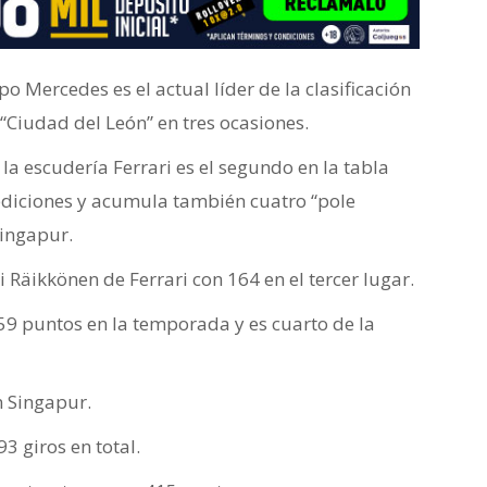
o Mercedes es el actual líder de la clasificación
“Ciudad del León” en tres ocasiones.
 la escudería Ferrari es el segundo en la tabla
ediciones y acumula también cuatro “pole
Singapur.
Räikkönen de Ferrari con 164 en el tercer lugar.
59 puntos en la temporada y es cuarto de la
n Singapur.
3 giros en total.