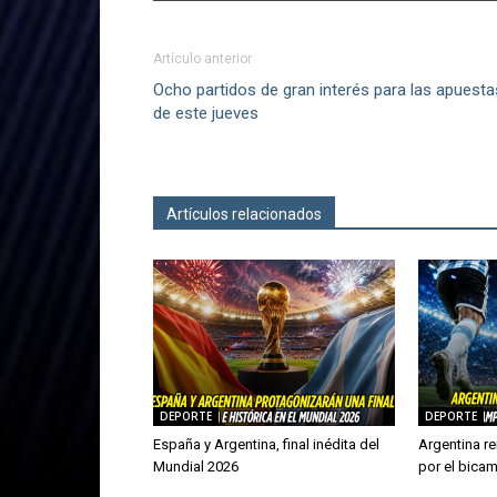
Artículo anterior
Ocho partidos de gran interés para las apuesta
de este jueves
Artículos relacionados
Más del autor
DEPORTE
DEPORTE
España y Argentina, final inédita del
Argentina re
Mundial 2026
por el bica