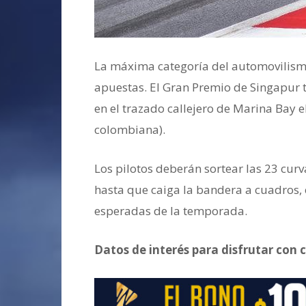
La máxima categoría del automovilism
apuestas. El Gran Premio de Singapur 
en el trazado callejero de Marina Bay 
colombiana).
Los pilotos deberán sortear las 23 curv
hasta que caiga la bandera a cuadros, 
esperadas de la temporada.
Datos de interés para disfrutar con 