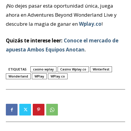
¡No dejes pasar esta oportunidad única, juega
ahora en Adventures Beyond Wonderland Live y
descubre la magia de ganar en
Wplay.co
!
Quizás te interese leer:
Conoce el mercado de
apuesta Ambos Equipos Anotan
.
ETIQUETAS
casino wplay
Casino Wplay.co
Winterfest
Wonderland
WPlay
WPlay.co