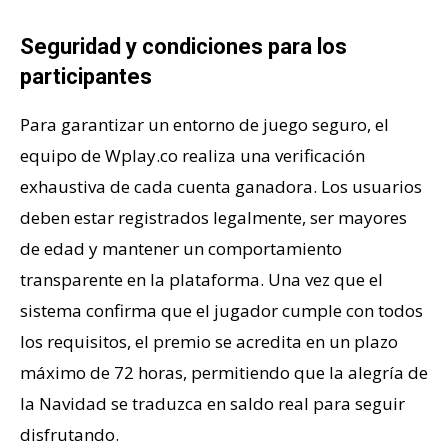
Seguridad y condiciones para los
participantes
Para garantizar un entorno de juego seguro, el
equipo de Wplay.co realiza una verificación
exhaustiva de cada cuenta ganadora. Los usuarios
deben estar registrados legalmente, ser mayores
de edad y mantener un comportamiento
transparente en la plataforma. Una vez que el
sistema confirma que el jugador cumple con todos
los requisitos, el premio se acredita en un plazo
máximo de 72 horas, permitiendo que la alegría de
la Navidad se traduzca en saldo real para seguir
disfrutando.